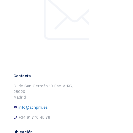
Contacta
C. de San Germán 10 Esc. A 1ºG,
28020
Madrid
info@achpm.es
+34 91 770 45 76
Ubicación