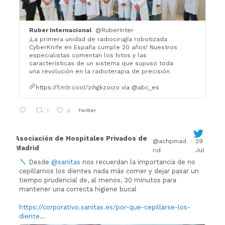
Ruber Internacional
@RuberInter
¡La primera unidad de radiocirugía robotizada
CyberKnife en España cumple 20 años! Nuestros
especialistas comentan los hitos y las
características de un sistema que supuso toda
una revolución en la radioterapia de precisión
https://f.mtr.cool/zihgkzoizo vía @abc_es
Twitter
1
4
Asociación de Hospitales Privados de
@achpmad
·
29
Madrid
rid
Jul
Desde
@sanitas
nos recuerdan la importancia de no
cepillarnos los dientes nada más comer y dejar pasar un
tiempo prudencial de, al menos, 30 minutos para
mantener una correcta higiene bucal
https://corporativo.sanitas.es/por-que-cepillarse-los-
diente...