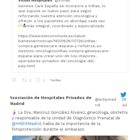
Vithas Hospitales
@Vithas
Genesis Care España se incorpora a Vithas, lo
que supone un nuevo paso para seguir
reforzando nuestra atención oncológica y
ofrecer a los pacientes un abordaje cada vez
más integral, coordinado y especializado
https://www.eleconomista.es/salud-
bienestar/noticias/14001628/07/26/vithas-
compra-genesiscare-espana-y-refuerza-su-
instituto-oncologicovithas-compra-genesiscare-
espana-para-crear-uno-de-los-mayores-
operadores-privados-de-oncologia-del-
pais.html
Twitter
0
0
Asociación de Hospitales Privados de
@achpmad
·
28
Madrid
rid
Jul
La Dra. Maricruz González Álvarez, ginecóloga, obstetra
y responsable de la Unidad de Diagnóstico Prenatal de
@HNSRMadrid
, habla de la importancia de la
fotoprotección durante el embarazo