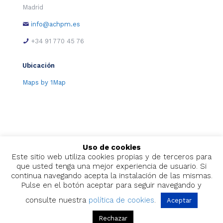
Madrid
Hospital Universitario Quirónsalud Madrid
info@achpm.es
Calle Diego de Velázquez, 1
Pozuelo de Alarcón 28223
+34 91 770 45 76
España
4508.9 km
Ubicación
Obtener direcciones
Maps by 1Map
Hospital de la Venerable Orden Tercera de
San Francisco de Asís
Calle San Bernabé, 13
Madrid 28005
España
Uso de cookies
4509 km
Este sitio web utiliza cookies propias y de terceros para
Obtener direcciones
que usted tenga una mejor experiencia de usuario. Si
continua navegando acepta la instalación de las mismas.
Pulse en el botón aceptar para seguir navegando y
Fresenius Dialcentro
2026
Calle Pilar Millán Astray, 2
consulte nuestra
política de cookies
.
Aceptar
Madrid 28009
España
Rechazar