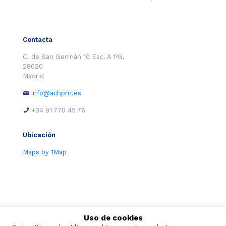
Contacta
C. de San Germán 10 Esc. A 1ºG,
28020
Madrid
info@achpm.es
+34 91 770 45 76
Ubicación
Maps by 1Map
Uso de cookies