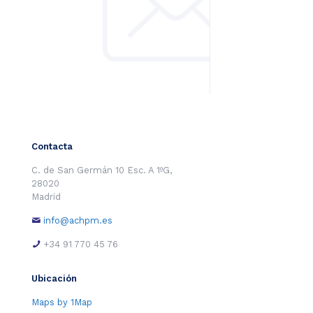
Contacta
C. de San Germán 10 Esc. A 1ºG,
28020
Madrid
info@achpm.es
+34 91 770 45 76
Ubicación
Maps by 1Map