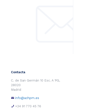
Contacta
C. de San Germán 10 Esc. A 1ºG,
28020
Madrid
info@achpm.es
+34 91 770 45 76