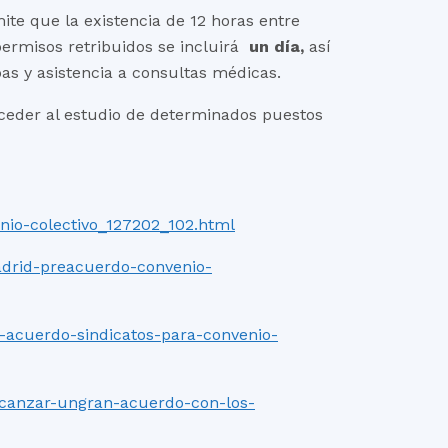
ite que la existencia de 12 horas entre
ermisos retribuidos se incluirá
un día,
así
s y asistencia a consultas médicas.
oceder al estudio de determinados puestos
nio-colectivo_127202_102.html
adrid-preacuerdo-convenio-
n-acuerdo-sindicatos-para-convenio-
alcanzar-ungran-acuerdo-con-los-