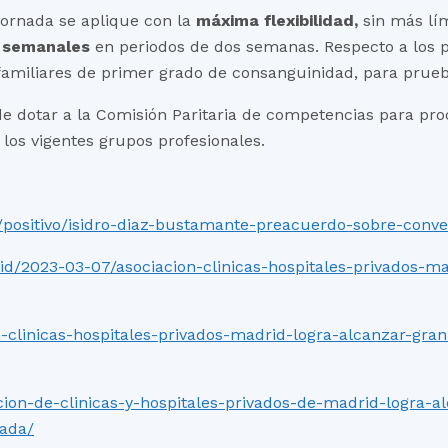
jornada se aplique con la
máxima flexibilidad,
sin más lím
s semanales
en periodos de dos semanas. Respecto a los p
iliares de primer grado de consanguinidad, para prueba
de dotar a la Comisión Paritaria de competencias para pr
 los vigentes grupos profesionales.
/positivo/isidro-diaz-bustamante-preacuerdo-sobre-conve
id/2023-03-07/asociacion-clinicas-hospitales-privados-m
n-clinicas-hospitales-privados-madrid-logra-alcanzar-gra
cion-de-clinicas-y-hospitales-privados-de-madrid-logra-
vada/