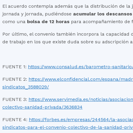
El acuerdo contempla además que la distribución de la 
jornada y jornada, pudiéndose
acumular los descanso
como una
bolsa de 12 horas
para acompañamiento de fam
Por último, el convenio también incorpora la capacidad 
de trabajo en los que existe duda sobre su adscripción a
FUENTE 1:
https://www.consalud.es/barometro-sanitario
FUENTE 2:
https://www.elconfidencial.com/espana/madr
sindicatos_3588029/
FUENTE 3:
https://www.servimedia.es/noticias/asociacio
colectivo-sanidad-privada/3636834
FUENTE 4:
https://forbes.es/empresas/244564/la-asocia
sindicatos-para-el-convenio-colectivo-de-la-sanidad-pri