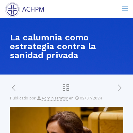
La calumnia como
estrategia contra la
sanidad privada
Publicado por
Administrator
en
02/07/2024