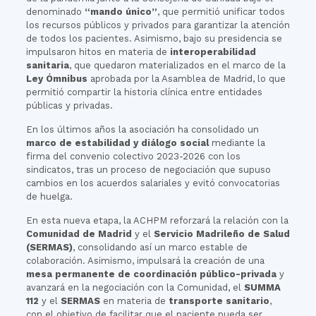
denominado
“mando único”
, que permitió unificar todos
los recursos públicos y privados para garantizar la atención
de todos los pacientes. Asimismo, bajo su presidencia se
impulsaron hitos en materia de
interoperabilidad
sanitaria
, que quedaron materializados en el marco de la
Ley Ómnibus
aprobada por la Asamblea de Madrid, lo que
permitió compartir la historia clínica entre entidades
públicas y privadas.
En los últimos años la asociación ha consolidado un
marco de estabilidad y diálogo social
mediante la
firma del convenio colectivo 2023-2026 con los
sindicatos, tras un proceso de negociación que supuso
cambios en los acuerdos salariales y evitó convocatorias
de huelga.
En esta nueva etapa, la ACHPM reforzará la relación con la
Comunidad de Madrid
y el
Servicio Madrileño de Salud
(SERMAS)
, consolidando así un marco estable de
colaboración. Asimismo, impulsará la creación de una
mesa permanente de coordinación público-privada
y
avanzará en la negociación con la Comunidad, el
SUMMA
112
y el
SERMAS
en materia de
transporte sanitario
,
con el objetivo de facilitar que el paciente pueda ser