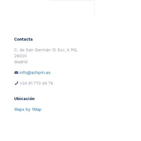
Contacta
C. de San Germán 10 Esc. A 1ºG,
28020
Madrid
info@achpm.es
+34 91 770 45 76
Ubicación
Maps by 1Map