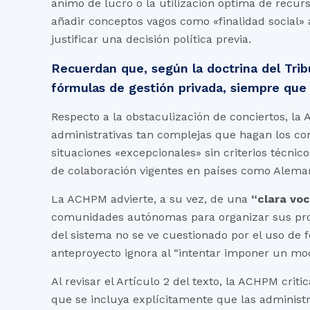
ánimo de lucro o la utilización óptima de recur
añadir conceptos vagos como «finalidad social» 
justificar una decisión política previa.
Recuerdan que, según la doctrina del Trib
fórmulas de gestión privada, siempre que 
Respecto a la obstaculización de conciertos, la 
administrativas tan complejas que hagan los conci
situaciones «excepcionales» sin criterios técnic
de colaboración vigentes en países como Aleman
La ACHPM advierte, a su vez, de una
“clara voc
comunidades autónomas para organizar sus propio
del sistema no se ve cuestionado por el uso de f
anteproyecto ignora al “intentar imponer un mod
Al revisar el Artículo 2 del texto, la ACHPM crit
que se incluya explícitamente que las administ