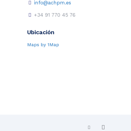
info@achpm.es
+34 91 770 45 76
Ubicación
Maps by 1Map