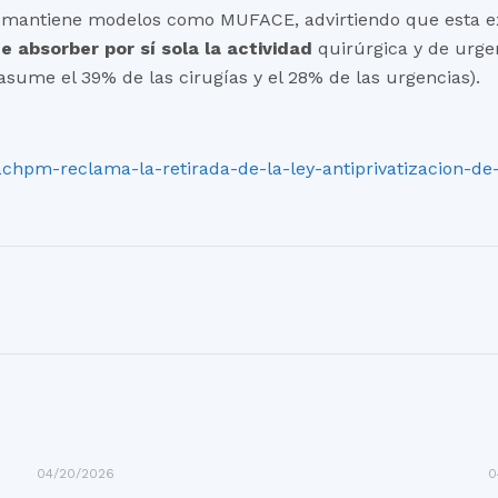
do mantiene modelos como MUFACE, advirtiendo que esta ex
e absorber por sí sola la actividad
quirúrgica y de urge
asume el 39% de las cirugías y el 28% de las urgencias).
achpm-reclama-la-retirada-de-la-ley-antiprivatizacion-de
04/20/2026
0