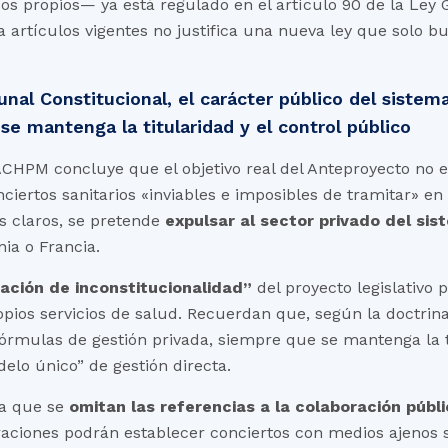
sos propios— ya está regulado en el artículo 90 de la Ley
a artículos vigentes no justifica una nueva ley que solo 
unal Constitucional, el carácter público del sistem
se mantenga la titularidad y el control público
ACHPM concluye que el objetivo real del Anteproyecto no e
ertos sanitarios «inviables e imposibles de tramitar» en la
os claros, se pretende
expulsar al sector privado del sis
ia o Francia.
ación de inconstitucionalidad”
del proyecto legislativo 
s servicios de salud. Recuerdan que, según la doctrina d
órmulas de gestión privada, siempre que se mantenga la ti
elo único” de gestión directa.
ica que se
omitan las referencias a la colaboración públ
raciones podrán establecer conciertos con medios ajenos 