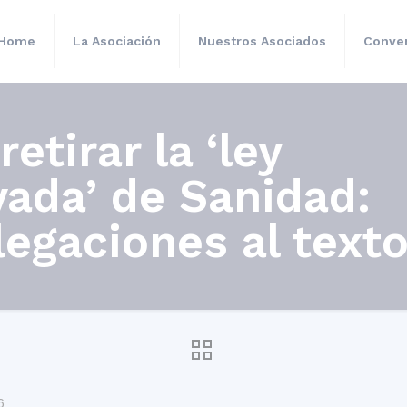
Home
La Asociación
Nuestros Asociados
Conven
tirar la ‘ley
vada’ de Sanidad:
legaciones al text
6