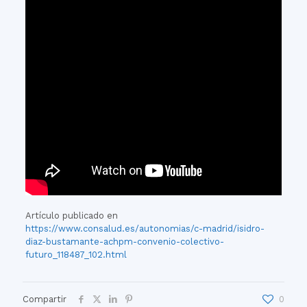
Artículo publicado en
https://www.consalud.es/autonomias/c-madrid/isidro-
diaz-bustamante-achpm-convenio-colectivo-
futuro_118487_102.html
Compartir
0