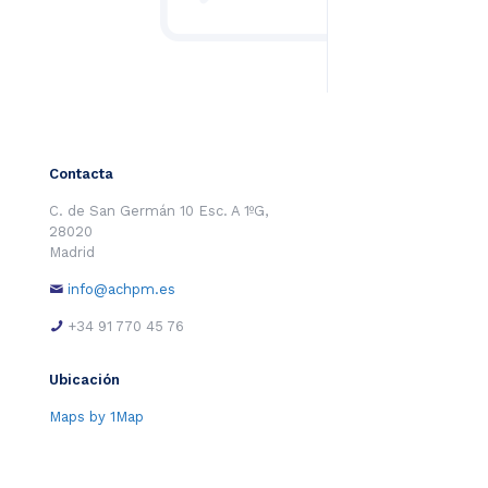
Contacta
C. de San Germán 10 Esc. A 1ºG,
28020
Madrid
info@achpm.es
+34 91 770 45 76
Ubicación
Maps by 1Map