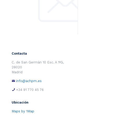
Contacta
C. de San Germán 10 Esc. A 1ºG,
28020
Madrid
info@achpm.es
+34 91 770 45 76
Ubicación
Maps by 1Map