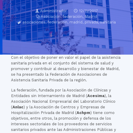
Administrador
12/11/2017
Asociación
,
federación
,
Madrid
asocaciones
,
federacion
,
madrid
,
privada
,
sanitaria
Con el objetivo de poner en valor el papel de la asistencia
sanitaria privada en el conjunto del sistema de salud y
promover y contribuir al desarrollo y bienestar de Madrid,
se ha presentado la Federación de Asociaciones de
Asistencia Sanitaria Privada de la región.
La federación, fundada por la Asociación de Clínicas y
Entidades sin Internamiento de Madrid (
Acesima
), la
Asociación Nacional Empresarial del Laboratorio Clínico
(
Anlac
) y la Asociación de Centros y Empresas de
Hospitalización Privada de Madrid (
Achpm
) tiene como
objetivos, entre otros, la promoción y defensa de los
intereses sectoriales de los proveedores de servicios
sanitarios privados ante las Administraciones Públicas y