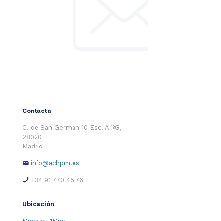
Contacta
C. de San Germán 10 Esc. A 1ºG,
28020
Madrid
info@achpm.es
+34 91 770 45 76
Ubicación
Maps by 1Map