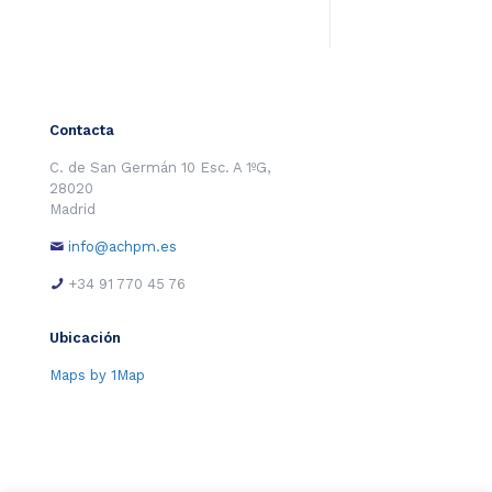
Contacta
C. de San Germán 10 Esc. A 1ºG,
28020
Madrid
info@achpm.es
+34 91 770 45 76
Ubicación
Maps by 1Map