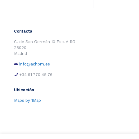
Contacta
C. de San Germán 10 Esc. A 1ºG,
28020
Madrid
info@achpm.es
+34 91 770 45 76
Ubicación
Maps by 1Map