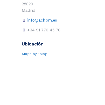
28020
Madrid
info@achpm.es
+34 91 770 45 76
Ubicación
Maps by 1Map